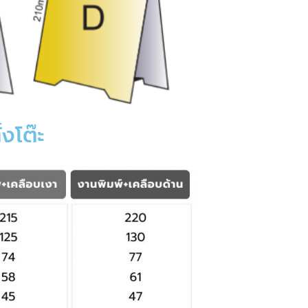
งโต๊ะ