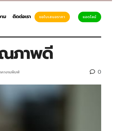
วาม
ติดต่อเรา
ขอใบเสนอราคา
แอดไลน์
คุณภาพดี
0
าคางานพิมพ์