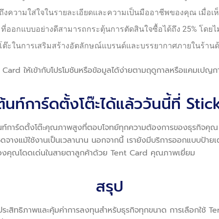
ึกถึงความใส่ใจในรายละเอียดและความเป็นมืออาชีพของคุณ เมื่อเห็นป
 ที่ออกแบบอย่างดีสามารถกระตุ้นการตัดสินใจซื้อได้ถึง 25% โดย
นโต๊ะในการเสริมสร้างอัตลักษณ์แบรนด์และบรรยากาศภายในร้านด้วยป
Card ให้เข้ากับโปรโมชันหรือข้อมูลได้ง่ายตามฤดูกาลหรือแคมเปญ
ต้นท์การ์ดตั้งโต๊ะได้แล้ววันนี้ที่ St
นท์การ์ดตั้งโต๊ะคุณภาพสูงที่ตอบโจทย์ทุกความต้องการของธุรกิจคุณ
ีดจางแม้ใช้งานเป็นเวลานาน นอกจากนี้ เรายังมีบริการออกแบบป้ายเต้น
กิจของคุณโดดเด่นในสายตาลูกค้าด้วย Tent Card คุณภาพเยี่ยม
สรุป
งประสิทธิภาพและคุ้มค่าการลงทุนสำหรับธุรกิจทุกขนาด การเลือกใช้