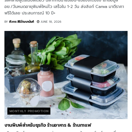
รสหลายสูตรในบิลเดียว ฉลากกันน้ำแช่เย็น-แช่แข็งได้จริง แก้ข้อมูล
อย./วันหมดอายุพิมพ์ใหม่ไว เสร็จใน 1-2 วัน ส่งลิงก์ Canva มาตีราคา
ฟรีได้เลย ประสบการณ์ 10 ปี+
BY
ศิวกร สิริวัฒนานันท์
JUNE 18, 2026
MONTHLY PROMOTION
งานพิมพ์สำหรับธุรกิจ ร้านอาหาร & ร้านกาแฟ