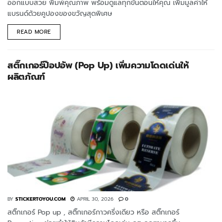
ออกแบบสวย พิมพ์คุณภาพ พร้อมดูแลทุกขั้นตอนให้คุณ เพิ่มมูลค่าให้
แบรนด์ด้วยคูปองของขวัญสุดพิเศษ
READ MORE
สติ๊กเกอร์ป๊อปอัพ (Pop Up) เพิ่มความโดดเด่นให้
ผลิตภัณฑ์
BY
STICKERTOYOU.COM
APRIL 30, 2026
0
สติ๊กเกอร์ Pop up , สติ๊กเกอร์กาวครี่งเดียว หรือ สติ๊กเกอร์