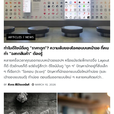
ARTICLES / NEWS
ทำไมดีไซน์ถึงดู “ราคาถูก”? ความลับของไอคอนบนหน้าจอ ที่คน
ทำ “ฉลากสินค้า” ต้องรู้
หลายครั้งเวลาคุณออกแบบหน้าจอแอปฯ หรือแม้แต่แพ็กเกจจิ้ง Layout
ก็ดี ตัวอักษรก็ดี แต่ยังรู้สึกว่า ดีไซน์มันดู "ถูก ๆ" ปัญหามักอยู่ที่สิ่งเล็ก
ๆ ที่เรียกว่า “ไอคอน (Icon)” ปัญหาที่นักออกแบบมือใหม่ทำบ่อย (และ
เจ้าของแบรนด์) ทำบ่อย ตอนเริ่มออกแบบใหม่ ๆ หลายคนคิดแค่ว่า...
BY
ศิวกร สิริวัฒนานันท์
MARCH 10, 2026