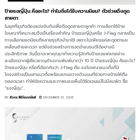
ป้ายธงญี่ปุ่น คืออะไร? ทำไมถึงได้รับความนิยม? ตัวช่วยดึงดูด
สายตา
ในยุคที่ธุรกิจต้องแข่งขันกันเพื่อดึงดูดสายตาลูกค้า การเลือกใช้ป้าย
โฆษณาที่เหมาะสมจึงเป็นเรื่องสำคัญ ป้ายธงญี่ปุ่นหรือ J-Flag กลายเป็น
ทางเลือกยอดนิยมที่หลายธุรกิจนำมาใช้ เพราะไม่เพียงแค่สะดุดตาและ
เคลื่อนย้ายสะดวก แต่ยังช่วยสร้างการจดจำแบรนด์ได้อย่างมี
ประสิทธิภาพ วันนี้เราจะพาคุณมาทำความรู้จักกับป้ายเจแฟลกอย่าง
ละเอียดจากผู้เชี่ยวชาญด้านงานพิมพ์มากว่า 10 ปี ป้ายธงญี่ปุ่น คืออะไร?
ป้ายธงญี่ปุ่น หรือที่เรียกกันว่า J-Flag คือ ธงโฆษณาแนวตั้งที่มี
โครงสร้างเป็นเสาแนวตั้งพร้อมแกนขวางด้านบนที่ช่วยกางป้ายให้ตึง
ตลอดเวลา ทำให้ข้อความและภาพมองเห็นได้ชัดเจนแม้ไม่มีลมพัด ชื่อ
"ธงญี่ปุ่น"...
BY
ศิวกร สิริวัฒนานันท์
DECEMBER 31, 2025