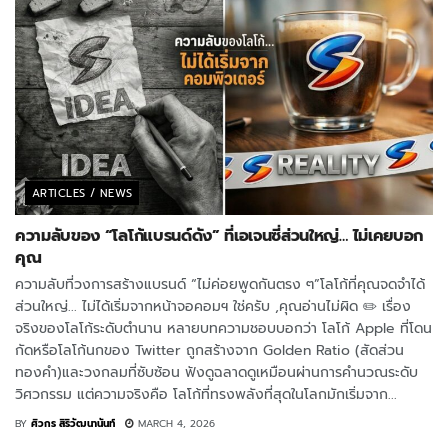
ARTICLES / NEWS
ความลับของ “โลโก้แบรนด์ดัง” ที่เอเจนซี่ส่วนใหญ่… ไม่เคยบอก
คุณ
ความลับที่วงการสร้างแบรนด์ “ไม่ค่อยพูดกันตรง ๆ”โลโก้ที่คุณจดจำได้
ส่วนใหญ่... ไม่ได้เริ่มจากหน้าจอคอมฯ ใช่ครับ ,คุณอ่านไม่ผิด ✏️ เรื่อง
จริงของโลโก้ระดับตำนาน หลายบทความชอบบอกว่า โลโก้ Apple ที่โดน
กัดหรือโลโก้นกของ Twitter ถูกสร้างจาก Golden Ratio (สัดส่วน
ทองคำ)และวงกลมที่ซับซ้อน ฟังดูฉลาดดูเหมือนผ่านการคำนวณระดับ
วิศวกรรม แต่ความจริงคือ โลโก้ที่ทรงพลังที่สุดในโลกมักเริ่มจาก...
BY
ศิวกร สิริวัฒนานันท์
MARCH 4, 2026