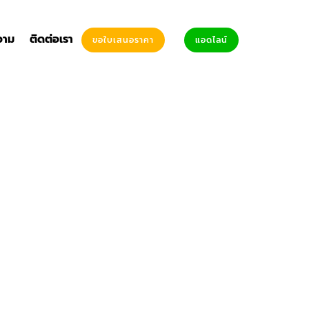
วาม
ติดต่อเรา
ขอใบเสนอราคา
แอดไลน์