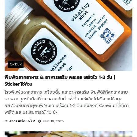
ORDER
พิมพ์ฉลากอาหาร & อาหารเสริม คละรส เสร็จไว 1-2 วัน |
StickerToYou
โรงพิมพ์ฉลากอาหาร เครื่องดื่ม และอาหารเสริม พิมพ์ดิจิทัลคละหลาย
รสหลายสูตรในบิลเดียว ฉลากกันน้ำแช่เย็น-แช่แข็งได้จริง แก้ข้อมูล
อย./วันหมดอายุพิมพ์ใหม่ไว เสร็จใน 1-2 วัน ส่งลิงก์ Canva มาตีราคา
ฟรีได้เลย ประสบการณ์ 10 ปี+
BY
ศิวกร สิริวัฒนานันท์
JUNE 18, 2026